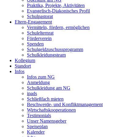
Praktika, Projekte, Aktivitäten
Evangelisch-Diako­nisches Profil
Schulpastorat
Eltern-Engagement
Vermitteln, fördern, ermöglichen
Schulelternrat
Förderverein
Spenden
Schulgeldzuschussprogramm
Schulkleidungsteam
Kollegium
Standort
Infos
Infos zum NG
Anmeldung
Schulkleidung am NG
ipads
Schließfach mieten
Beschwerde- und Konfliktmanagement
Wirtschafts­kooperationen
Testimonials
Unser Namensgeber
Speiseplan
Kalender